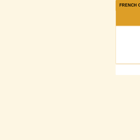
FRENCH 